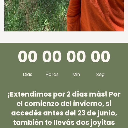
0
0
0
0
0
0
0
0
Dias
Horas
Min
Seg
¡Extendimos por 2 días más! Por
el comienzo del invierno, si
accedés antes del 23 de junio,
también te llevás dos joyitas